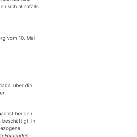
n sich allenfalls
erg vom 10. Mai
dabei über die
hen
ächst bei den
beschäftigt. In
rgezogene
im Folgenden: