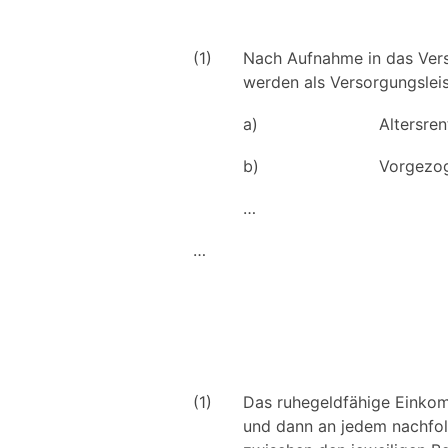
(1)
Nach Aufnahme in das Vers
werden als Versorgungslei
a)
Altersren
b)
Vorgezog
…
…
(1)
Das ruhegeldfähige Einkomm
und dann an jedem nachfolg