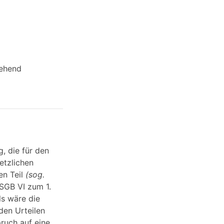
gehend
, die für den
etzlichen
en Teil
(sog.
SGB VI zum 1.
ls wäre die
den Urteilen
pruch auf eine