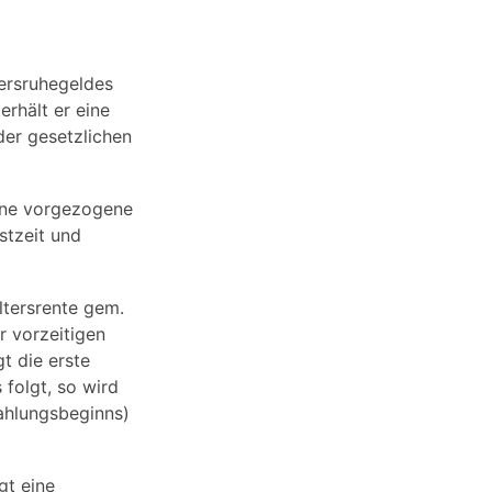
ersruhegeldes
rhält er eine
der gesetzlichen
ine vorgezogene
stzeit und
ltersrente gem.
 vorzeitigen
t die erste
folgt, so wird
ahlungsbeginns)
gt eine