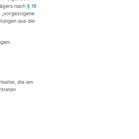
Klägers nach
§ 16
e „vorgezogene
stungen aus der
ngen:
beiter, die am
ntreten