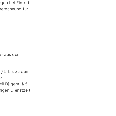
gen bei Eintritt
sberechnung für
5) aus den
 § 5 bis zu den
rz
il B) gem. § 5
igen Dienstzeit