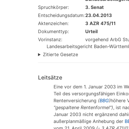
Spruchkörper:
3. Senat
Entscheidungsdatum:
23.04.2013
Aktenzeichen:
3 AZR 475/11
Dokumenttyp:
Urteil
Vorinstanz:
vorgehend ArbG Stu
Landesarbeitsgericht Baden-Württember
Zitierte Gesetze
Leitsätze
Eine vor dem 1. Januar 2003 im W
Teil des versorgungsfähigen Eink
Rentenversicherung
(
BBG
)
höhere V
"gespaltene Rentenformel")
, ist 
Januar 2003 nicht ergänzend dahin
außerplanmäßige Anhebung der
B
vom 21. April 2009
(- 3 AZR 471/0