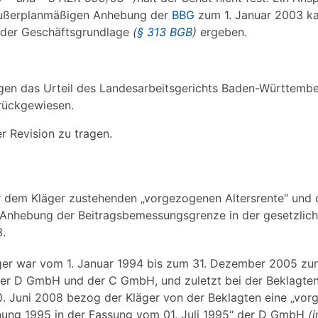
außerplanmäßigen Anhebung der
BBG
zum 1. Januar 2003 kan
 der Geschäftsgrundlage
(
§ 313 BGB
)
ergeben.
egen das Urteil des Landesarbeitsgerichts Baden-Württemb
urückgewiesen.
r Revision zu tragen.
er dem Kläger zustehenden „vorgezogenen Altersrente“ und 
Anhebung der Beitragsbemessungsgrenze in der gesetzlic
.
er war vom 1. Januar 1994 bis zum 31. Dezember 2005 zun
er D GmbH und der C GmbH, und zuletzt bei der Beklagten 
0. Juni 2008 bezog der Kläger von der Beklagten eine „vo
nung 1995 in der Fassung vom 01. Juli 1995“ der D GmbH
(