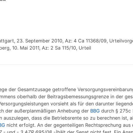
ttgart, 23. September 2010, Az: 4 Ca 11368/09, Urteilvor
g, 10. Mai 2011, Az: 2 Sa 115/10, Urteil
ege der Gesamtzusage getroffene Versorgungsvereinbarung
ommens oberhalb der Beitragsbemessungsgrenze in der ges
ersorgungsleistungen vorsieht als für den darunter liegend
nach der außerplanmäßigen Anhebung der
BBG
durch § 275c 
 auszulegen, dass die Betriebsrente so zu berechnen ist, a
BG
nicht erfolgt. An der gegenteiligen Rechtsprechung aus 
7 - und - 3 AZR 695/08 -)
hält der Senat nicht fest. Ein Ans