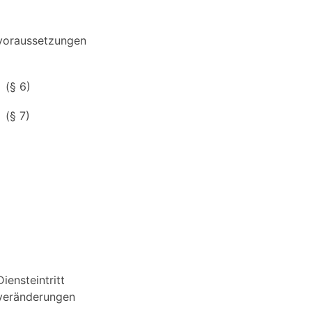
svoraussetzungen
(§ 6)
(§ 7)
ensteintritt
sveränderungen