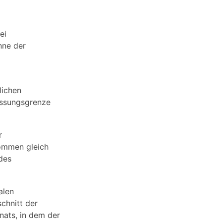
ei
nne der
lichen
messungsgrenze
r
kommen gleich
des
alen
chnitt der
nats, in dem der