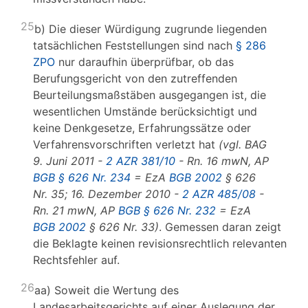
25
b) Die dieser Würdigung zugrunde liegenden
tatsächlichen Feststellungen sind nach
§ 286
ZPO
nur daraufhin überprüfbar, ob das
Berufungsgericht von den zutreffenden
Beurteilungsmaßstäben ausgegangen ist, die
wesentlichen Umstände berücksichtigt und
keine Denkgesetze, Erfahrungssätze oder
Verfahrensvorschriften verletzt hat
(vgl. BAG
9. Juni 2011 -
2 AZR 381/10
- Rn. 16 mwN, AP
BGB § 626 Nr. 234
= EzA
BGB 2002
§ 626
Nr. 35; 16. Dezember 2010 -
2 AZR 485/08
-
Rn. 21 mwN, AP
BGB § 626 Nr. 232
= EzA
BGB 2002
§ 626 Nr. 33)
. Gemessen daran zeigt
die Beklagte keinen revisionsrechtlich relevanten
Rechtsfehler auf.
26
aa) Soweit die Wertung des
Landesarbeitsgerichts auf einer Auslegung der