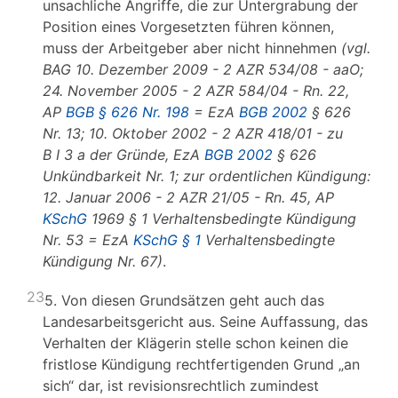
unsachliche Angriffe, die zur Untergrabung der
Position eines Vorgesetzten führen können,
muss der Arbeitgeber aber nicht hinnehmen
(vgl.
BAG 10. Dezember 2009 - 2 AZR 534/08 - aaO;
24. November 2005 - 2 AZR 584/04 - Rn. 22,
AP
BGB § 626 Nr. 198
= EzA
BGB 2002
§ 626
Nr. 13; 10. Oktober 2002 - 2 AZR 418/01 - zu
B I 3 a der Gründe, EzA
BGB 2002
§ 626
Unkündbarkeit Nr. 1; zur ordentlichen Kündigung:
12. Januar 2006 - 2 AZR 21/05 - Rn. 45, AP
KSchG
1969 § 1 Verhaltensbedingte Kündigung
Nr. 53 = EzA
KSchG § 1
Verhaltensbedingte
Kündigung Nr. 67)
.
23
5. Von diesen Grundsätzen geht auch das
Landesarbeitsgericht aus. Seine Auffassung, das
Verhalten der Klägerin stelle schon keinen die
fristlose Kündigung rechtfertigenden Grund „an
sich“ dar, ist revisionsrechtlich zumindest