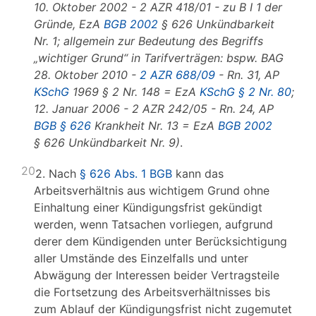
10. Oktober 2002 - 2 AZR 418/01 - zu B I 1 der
Gründe, EzA
BGB 2002
§ 626 Unkündbarkeit
Nr. 1; allgemein zur Bedeutung des Begriffs
„wichtiger Grund“ in Tarifverträgen: bspw. BAG
28. Oktober 2010 -
2 AZR 688/09
- Rn. 31, AP
KSchG
1969 § 2 Nr. 148 = EzA
KSchG § 2 Nr. 80
;
12. Januar 2006 - 2 AZR 242/05 - Rn. 24, AP
BGB § 626
Krankheit Nr. 13 = EzA
BGB 2002
§ 626 Unkündbarkeit Nr. 9)
.
20
2. Nach
§ 626 Abs. 1 BGB
kann das
Arbeitsverhältnis aus wichtigem Grund ohne
Einhaltung einer Kündigungsfrist gekündigt
werden, wenn Tatsachen vorliegen, aufgrund
derer dem Kündigenden unter Berücksichtigung
aller Umstände des Einzelfalls und unter
Abwägung der Interessen beider Vertragsteile
die Fortsetzung des Arbeitsverhältnisses bis
zum Ablauf der Kündigungsfrist nicht zugemutet