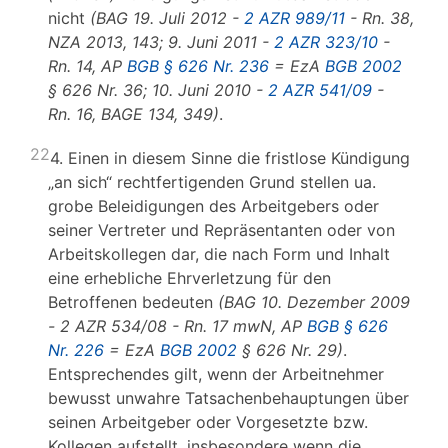
nicht
(BAG 19. Juli 2012 -
2 AZR 989/11
- Rn. 38,
NZA 2013, 143; 9. Juni 2011 -
2 AZR 323/10
-
Rn. 14, AP
BGB § 626 Nr. 236
= EzA
BGB 2002
§ 626 Nr. 36; 10. Juni 2010 -
2 AZR 541/09
-
Rn. 16, BAGE 134, 349)
.
22
4. Einen in diesem Sinne die fristlose Kündigung
„an sich“ rechtfertigenden Grund stellen ua.
grobe Beleidigungen des Arbeitgebers oder
seiner Vertreter und Repräsentanten oder von
Arbeitskollegen dar, die nach Form und Inhalt
eine erhebliche Ehrverletzung für den
Betroffenen bedeuten
(BAG 10. Dezember 2009
- 2 AZR 534/08 - Rn. 17 mwN, AP
BGB § 626
Nr. 226
= EzA
BGB 2002
§ 626 Nr. 29)
.
Entsprechendes gilt, wenn der Arbeitnehmer
bewusst unwahre Tatsachenbehauptungen über
seinen Arbeitgeber oder Vorgesetzte bzw.
Kollegen aufstellt, insbesondere wenn die