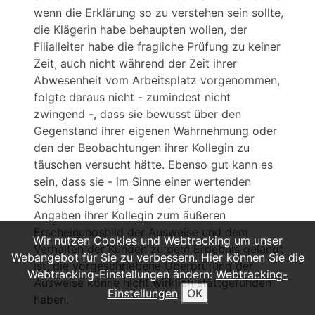
wenn die Erklärung so zu verstehen sein sollte,
die Klägerin habe behaupten wollen, der
Filialleiter habe die fragliche Prüfung zu keiner
Zeit, auch nicht während der Zeit ihrer
Abwesenheit vom Arbeitsplatz vorgenommen,
folgte daraus nicht - zumindest nicht
zwingend -, dass sie bewusst über den
Gegenstand ihrer eigenen Wahrnehmung oder
den der Beobachtungen ihrer Kollegin zu
täuschen versucht hätte. Ebenso gut kann es
sein, dass sie - im Sinne einer wertenden
Schlussfolgerung - auf der Grundlage der
Angaben ihrer Kollegin zum äußeren
Erscheinungsbild der Ausweise und dem
Wir nutzen Cookies und Webtracking um unser
Verhalten der Kunden zu dem Ergebnis gelangt
Webangebot für Sie zu verbessern. Hier können Sie die
ist, die vorgeschriebene Überprüfung der
Webtracking-Einstellungen ändern:
Webtracking-
Ausweise könne nicht wirklich stattgefunden
Einstellungen
OK
haben.