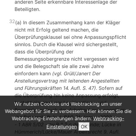
anderen Seite erkennbare Interessenlage der
Beteiligten.
32
(a) In diesem Zusammenhang kann der Kläger
nicht mit Erfolg geltend machen, die
Überprüfungsklausel sei ohne Anpassungspflicht
sinnlos. Durch die Klausel wird sichergestellt,
dass die Überprüfung der
Bemessungsobergrenze nicht vergessen wird
und die Belegschaft sie alle zwei Jahre
einfordern kann
(vgl. Grüll/Janert Der
Anstellungsvertrag mit leitenden Angestellten
und Führungskräften 14. Aufl. S. 47)
. Sofern auf
die Überprüfung hin keine Anpassung erfolgt,
besteht ein gewisser Legitimations- und
Wir nutzen Cookies und Webtracking um unser
Begründungsdruck des Arbeitgebers gegenüber
Webangebot für Sie zu verbessern. Hier können Sie die
der Belegschaft
(vgl. BAG 21. Januar 2003
Webtracking-Einstellungen ändern:
Webtracking-
- 1 ABR 5/02 - zu B II 2 c der Gründe; Lücke in
Einstellungen
OK
Hümmerich/Lücke/Mauer Arbeitsrecht 9. Aufl.