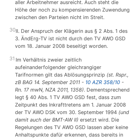
aller Arbeitnehmer ausreicht. Auch steht die
Höhe der noch zu kompensierenden Zuwendung
zwischen den Parteien nicht im Streit.
30
II. Der Anspruch der Klägerin aus § 2 Abs. 1 des
3. ÄndErg-TV ist nicht durch den TV AWO GSD
vom 18. Januar 2008 beseitigt worden.
31
Im Verhältnis zweier zeitlich
aufeinanderfolgender gleichrangiger
Tarifnormen gilt das Ablösungsprinzip
(st. Rspr.,
zB BAG 14. September 2011 -
10 AZR 358/10
-
Rn. 17 mwN, NZA 2011, 1358)
. Dementsprechend
legt § 40 Abs. 1 TV AWO GSD fest, dass zum
Zeitpunkt des Inkrafttretens am 1. Januar 2008
der TV AWO DSK vom 30. September 1994
(und
damit auch der BMT-AW II)
ersetzt wird. Die
Regelungen des TV AWO GSD lassen aber keine
Anhaltspunkte dafür erkennen, dass bereits in