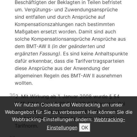
Beschäftigten der Beklagten in Teilen befristet
um. Vergütungs- und Zuwendungsansprüche
sind entfallen und durch Ansprüche auf
Kompensationszahlungen nach bestimmten
Maßgaben ersetzt worden. Damit sind auch
solche Kompensationsansprüche Ansprüche aus
dem BMT-AW II
(in der geänderten und
ergänzten Fassung)
. Es sind keine Anhaltspunkte
dafür erkennbar, dass die Tarifvertragsparteien
diese Ansprüche aus der Anwendung der
allgemeinen Regeln des BMT-AW II ausnehmen
wollten.
36
2. Mit Wirkung ab 1. Januar 2008 wurde § 54
BMT-AW II durch § 38 TV AWO GSD ersetzt. Bei
Wir nutzen Cookies und Webtracking um unser
den Kompensationszahlungen handelt es sich
Webangebot für Sie zu verbessern. Hier können Sie die
um Ansprüche aus dem Arbeitsverhältnis iSd.
Webtracking-Einstellungen ändern:
Webtracking-
Tarifnorm.
Einstellungen
OK