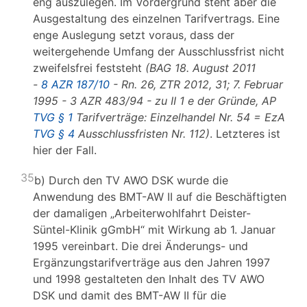
eng auszulegen. Im Vordergrund steht aber die
Ausgestaltung des einzelnen Tarifvertrags. Eine
enge Auslegung setzt voraus, dass der
weitergehende Umfang der Ausschlussfrist nicht
zweifelsfrei feststeht
(BAG 18. August 2011
-
8 AZR 187/10
- Rn. 26, ZTR 2012, 31; 7. Februar
1995 - 3 AZR 483/94 - zu II 1 e der Gründe, AP
TVG § 1
Tarifverträge: Einzelhandel Nr. 54 = EzA
TVG § 4
Ausschlussfristen Nr. 112)
. Letzteres ist
hier der Fall.
35
b) Durch den TV AWO DSK wurde die
Anwendung des BMT-AW II auf die Beschäftigten
der damaligen „Arbeiterwohlfahrt Deister-
Süntel-Klinik gGmbH“ mit Wirkung ab 1. Januar
1995 vereinbart. Die drei Änderungs- und
Ergänzungstarifverträge aus den Jahren 1997
und 1998 gestalteten den Inhalt des TV AWO
DSK und damit des BMT-AW II für die