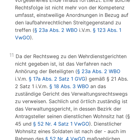
vorgesehenes Ende hinaus fortsetzt. Eine solche
Rechtsfolge ist nicht mehr von der Kompetenz
umfasst, einstweilige Anordnungen in Bezug auf
den laufbahnrechtlichen Streitgegenstand zu
treffen (
§ 23a Abs. 2 WBO
i.V.m.
§ 123 Abs. 1
VwGO
).
11
Da der Rechtsweg zu den Wehrdienstgerichten
nicht gegeben ist, ist das Verfahren nach
Anhörung der Beteiligten (
§ 23a Abs. 2 WBO
i.V.m.
§ 17a Abs. 2 Satz 1 GVG
) gemäß § 21 Abs.
2 Satz 1 i.V.m.
§ 18 Abs. 3 WBO
an das
zuständige Gericht des Verwaltungsrechtswegs
zu verweisen. Sachlich und örtlich zuständig ist
das Verwaltungsgericht, in dessen Bezirk der
Antragsteller seinen dienstlichen Wohnsitz hat (§
45 und
§ 52 Nr. 4 Satz 1 VwGO
). Dienstlicher
Wohnsitz eines Soldaten ist nach der - auch im
Rahmen des
§ 52 Nr. 4 VwGO
maßgeblichen