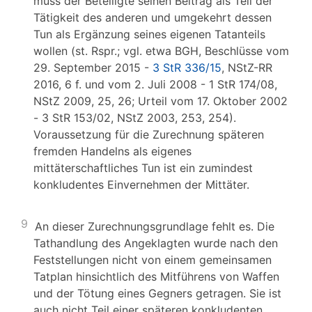
muss der Beteiligte seinen Beitrag als Teil der
Tätigkeit des anderen und umgekehrt dessen
Tun als Ergänzung seines eigenen Tatanteils
wollen (st. Rspr.; vgl. etwa BGH, Beschlüsse vom
29. September 2015 -
3 StR 336/15
, NStZ-RR
2016, 6 f. und vom 2. Juli 2008 - 1 StR 174/08,
NStZ 2009, 25, 26; Urteil vom 17. Oktober 2002
- 3 StR 153/02, NStZ 2003, 253, 254).
Voraussetzung für die Zurechnung späteren
fremden Handelns als eigenes
mittäterschaftliches Tun ist ein zumindest
konkludentes Einvernehmen der Mittäter.
9
An dieser Zurechnungsgrundlage fehlt es. Die
Tathandlung des Angeklagten wurde nach den
Feststellungen nicht von einem gemeinsamen
Tatplan hinsichtlich des Mitführens von Waffen
und der Tötung eines Gegners getragen. Sie ist
auch nicht Teil einer späteren konkludenten