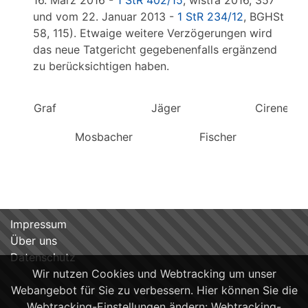
16. März 2016 -
1 StR 402/15
, wistra 2016, 357
und vom 22. Januar 2013 -
1 StR 234/12
, BGHSt
58, 115). Etwaige weitere Verzögerungen wird
das neue Tatgericht gegebenenfalls ergänzend
zu berücksichtigen haben.
Graf
Jäger
Cirener
Mosbacher
Fischer
Impressum
Über uns
Datenschutz
Wir nutzen Cookies und Webtracking um unser
Webangebot für Sie zu verbessern. Hier können Sie die
Webtracking-Einstellungen ändern:
Webtracking-