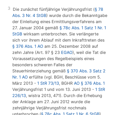
3
Die zunächst fünfjährige Verjährungsfrist (
§ 78
Abs. 3 Nr. 4 StGB
) wurde durch die Bekanntgabe
der Einleitung eines Ermittlungsverfahrens am
27. Januar 2004 gemäß
§ 78c Abs. 1 Satz 1 Nr. 1
StGB
wirksam unterbrochen. Sie verlängerte
sich vor ihrem Ablauf mit dem Inkrafttreten des
§ 376 Abs. 1 AO
am 25. Dezember 2008 auf
zehn Jahre (Art. 97 § 23
EGAO
), weil die Tat die
Voraussetzungen des Regelbeispiels eines
besonders schweren Falles der
Steuerhinterziehung gemäß
§ 370 Abs. 3 Satz 2
Nr. 1 AO
erfüllte (vgl. BGH, Beschlüsse vom 5.
März 2013 -
1 StR 73/13
, BGHR
AO § 376 Abs. 1
Verjährungsfrist 1 und vom 13. Juni 2013 -
1 StR
226/13
, wistra 2013, 471). Durch die Erhebung
der Anklage am 27. Juni 2012 wurde die
zehnjährige Verjährungsfrist nochmals
unterbrochen (
§ 78c Abs. 1 Satz 1 Nr. 6 StGB
).