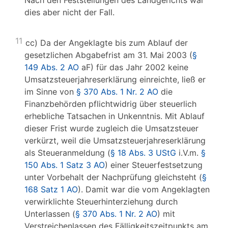
Nach den Feststellungen des Landgerichts war
dies aber nicht der Fall.
11
cc) Da der Angeklagte bis zum Ablauf der
gesetzlichen Abgabefrist am 31. Mai 2003 (
§
149 Abs. 2 AO
aF) für das Jahr 2002 keine
Umsatzsteuerjahreserklärung einreichte, ließ er
im Sinne von
§ 370 Abs. 1 Nr. 2 AO
die
Finanzbehörden pflichtwidrig über steuerlich
erhebliche Tatsachen in Unkenntnis. Mit Ablauf
dieser Frist wurde zugleich die Umsatzsteuer
verkürzt, weil die Umsatzsteuerjahreserklärung
als Steueranmeldung (
§ 18 Abs. 3 UStG
i.V.m.
§
150 Abs. 1 Satz 3 AO
) einer Steuerfestsetzung
unter Vorbehalt der Nachprüfung gleichsteht (
§
168 Satz 1 AO
). Damit war die vom Angeklagten
verwirklichte Steuerhinterziehung durch
Unterlassen (
§ 370 Abs. 1 Nr. 2 AO
) mit
Verstreichenlassen des Fälligkeitszeitpunkts am