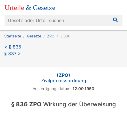
Urteile
& Gesetze
Startseite
Gesetze
ZPO
§ 836
< § 835
§ 837 >
(ZPO)
Zivilprozessordnung
Ausfertigungsdatum:
12.09.1950
§ 836 ZPO
Wirkung der Überweisung