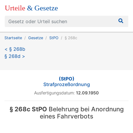
Urteile
& Gesetze
Startseite
Gesetze
StPO
§ 268c
< § 268b
§ 268d >
(StPO)
Strafprozeßordnung
Ausfertigungsdatum:
12.09.1950
§ 268c StPO
Belehrung bei Anordnung
eines Fahrverbots