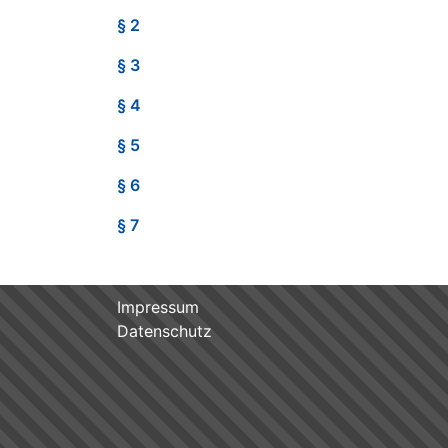
§ 2
§ 3
§ 4
§ 5
§ 6
§ 7
Impressum
Datenschutz