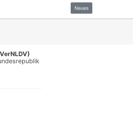
Neues
sVerNLDV)
undesrepublik