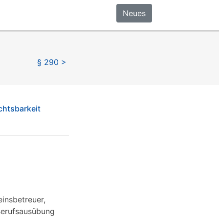
Neues
§ 290 >
chtsbarkeit
einsbetreuer,
 Berufsausübung