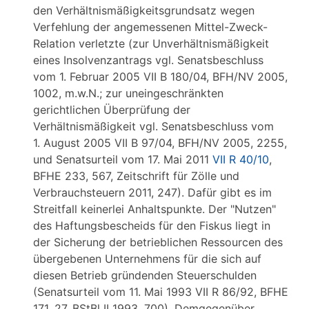
den Verhältnismäßigkeitsgrundsatz wegen
Verfehlung der angemessenen Mittel-Zweck-
Relation verletzte (zur Unverhältnismäßigkeit
eines Insolvenzantrags vgl. Senatsbeschluss
vom 1. Februar 2005 VII B 180/04, BFH/NV 2005,
1002, m.w.N.; zur uneingeschränkten
gerichtlichen Überprüfung der
Verhältnismäßigkeit vgl. Senatsbeschluss vom
1. August 2005 VII B 97/04, BFH/NV 2005, 2255,
und Senatsurteil vom 17. Mai 2011
VII R 40/10
,
BFHE 233, 567, Zeitschrift für Zölle und
Verbrauchsteuern 2011, 247). Dafür gibt es im
Streitfall keinerlei Anhaltspunkte. Der "Nutzen"
des Haftungsbescheids für den Fiskus liegt in
der Sicherung der betrieblichen Ressourcen des
übergebenen Unternehmens für die sich auf
diesen Betrieb gründenden Steuerschulden
(Senatsurteil vom 11. Mai 1993 VII R 86/92, BFHE
171, 27, BStBl II 1993, 700). Demgegenüber