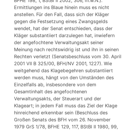
BFHE 198, 1, BStBl II 2002, 306, m.w.N.).
Ermittlungen ins Blaue hinein muss es nicht
anstellen. Für den Fall, dass sich der Kläger
gegen die Festsetzung eines Zwangsgelds
wendet, hat der Senat entschieden, dass der
Kläger substantiiert darzulegen hat, inwiefern
der angefochtene Verwaltungsakt seiner
Meinung nach rechtswidrig ist und ihn in seinen
Rechten verletzt (Senatsbeschluss vom 30. April
2001 VII B 325/00, BFH/NV 2001, 1227). Wie
weitgehend das Klagebegehren substantiiert
werden muss, hängt von den Umständen des
Einzelfalls ab, insbesondere von dem
Gesamtinhalt des angefochtenen
Verwaltungsakts, der Steuerart und der
Klageart; in jedem Fall muss das Ziel der Klage
hinreichend erkennbar sein (Beschluss des
Großen Senats des BFH vom 26. November
1979 GrS 1/78, BFHE 129, 117, BStBl II 1980, 99,