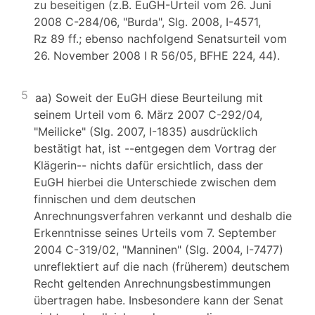
zu beseitigen (z.B. EuGH-Urteil vom 26. Juni
2008 C-284/06, "Burda", Slg. 2008, I-4571,
Rz 89 ff.; ebenso nachfolgend Senatsurteil vom
26. November 2008 I R 56/05, BFHE 224, 44).
5
aa) Soweit der EuGH diese Beurteilung mit
seinem Urteil vom 6. März 2007 C-292/04,
"Meilicke" (Slg. 2007, I-1835) ausdrücklich
bestätigt hat, ist --entgegen dem Vortrag der
Klägerin-- nichts dafür ersichtlich, dass der
EuGH hierbei die Unterschiede zwischen dem
finnischen und dem deutschen
Anrechnungsverfahren verkannt und deshalb die
Erkenntnisse seines Urteils vom 7. September
2004 C-319/02, "Manninen" (Slg. 2004, I-7477)
unreflektiert auf die nach (früherem) deutschem
Recht geltenden Anrechnungsbestimmungen
übertragen habe. Insbesondere kann der Senat