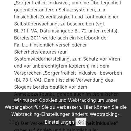
„Sorgenfreiheit inklusive", um eine Überlegenheit
gegenüber anderen Schutzsystemen, u. a.
hinsichtlich Zuverlässigkeit und kontinuierlicher
Selbstüberwachung, zu beschreiben (vgl.
Bl. 71 f. VA, Datumsangabe Bl. 72 unten rechts).
Bereits 2011 wurde auch ein Notebook der
Fa. L… hinsichtlich verschiedener
Sicherheitsfeatures (zur
Systemwiederherstellung, zum Schutz vor Viren
und vor unberechtigtem Kopieren) mit dem
Versprechen „Sorgenfreiheit inklusive“ beworben
(Bl. 73 f. VA). Damit ist eine Verwendung des
Slogans bereits deutlich vor dem
Anmeldezeitpunkt, gerade auch im technischen
Wir nutzen Cookies und Webtracking um unser
Bereich bzw. der Computertechnik, belegt.
Webangebot für Sie zu verbessern. Hier können Sie die
Webtracking-Einstellungen ändern:
Webtracking-
33
Einstellungen
OK
c)
Der Verkehr wird „
Sorgenfreiheit inklusive“
daher auf Anhieb und hinsichtlich aller