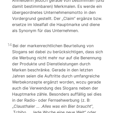
Anmelderin jedoch gerade von bestimmten (und
damit bestimmbaren) Merkmalen. Es werde ein
übergeordnetes Unternehmensmotto in den
Vordergrund gestellt. Der „Claim“ ergänze bzw.
ersetze im Idealfall die Hauptmarke und diene
als Synonym für das Unternehmen.
14
Bei der markenrechtlichen Beurteilung von
Slogans sei dabei zu berücksichtigen, dass sich
die Werbung nicht mehr nur auf die Benennung
der Produkte und Dienstleistungen durch
Marken beschränke. Gerade in den letzten
Jahren seien die Auftritte durch umfangreiche
Werbekonzepte ergänzt worden, wozu gerade
auch die Verwendung des Slogans neben der
Hauptmarke zähle. Besonders auffällig sei dies
in der Radio- oder Fernsehwerbung (z. B:
„
Clausthaler … .Alles was ein Bier braucht
“,
„T
chibo … Jede Woche eine neue Welt
“ oder