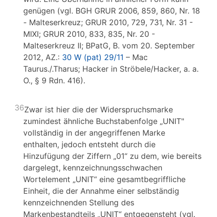
genügen (vgl. BGH GRUR 2006, 859, 860, Nr. 18
- Malteserkreuz; GRUR 2010, 729, 731, Nr. 31 -
MIXI; GRUR 2010, 833, 835, Nr. 20 -
Malteserkreuz II; BPatG, B. vom 20. September
2012, AZ.:
30 W (pat) 29/11
– Mac
Taurus./.Tharus; Hacker in Ströbele/Hacker, a. a.
O., § 9 Rdn. 416).
36
Zwar ist hier die der Widerspruchsmarke
zumindest ähnliche Buchstabenfolge „UNIT"
vollständig in der angegriffenen Marke
enthalten, jedoch entsteht durch die
Hinzufügung der Ziffern „01“ zu dem, wie bereits
dargelegt, kennzeichnungsschwachen
Wortelement „UNIT“ eine gesamtbegriffliche
Einheit, die der Annahme einer selbständig
kennzeichnenden Stellung des
Markenbestandteils „UNIT“ entgegensteht (vgl.