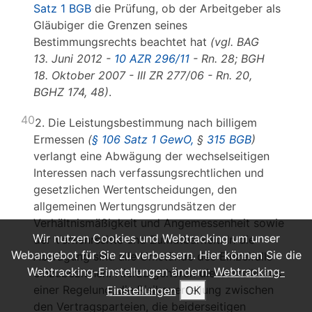
Satz 1 BGB
die Prüfung, ob der Arbeitgeber als
Gläubiger die Grenzen seines
Bestimmungsrechts beachtet hat
(vgl. BAG
13. Juni 2012 -
10 AZR 296/11
- Rn. 28; BGH
18. Oktober 2007 - III ZR 277/06 - Rn. 20,
BGHZ 174, 48)
.
40
2. Die Leistungsbestimmung nach billigem
Ermessen
(
§ 106 Satz 1 GewO,
§
315 BGB
)
verlangt eine Abwägung der wechselseitigen
Interessen nach verfassungsrechtlichen und
gesetzlichen Wertentscheidungen, den
allgemeinen Wertungsgrundsätzen der
Verhältnismäßigkeit und Angemessenheit sowie
Wir nutzen Cookies und Webtracking um unser
der Verkehrssitte und Zumutbarkeit. In die
Webangebot für Sie zu verbessern. Hier können Sie die
Abwägung sind alle Umstände des Einzelfalls
Webtracking-Einstellungen ändern:
Webtracking-
einzubeziehen. Hierzu gehören die Vorteile aus
einer Regelung, die Risikoverteilung zwischen
Einstellungen
OK
den Vertragsparteien, die beiderseitigen