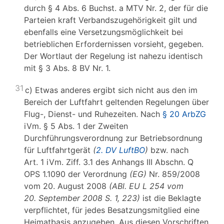
durch § 4 Abs. 6 Buchst. a MTV Nr. 2, der für die
Parteien kraft Verbandszugehörigkeit gilt und
ebenfalls eine Versetzungsmöglichkeit bei
betrieblichen Erfordernissen vorsieht, gegeben.
Der Wortlaut der Regelung ist nahezu identisch
mit § 3 Abs. 8 BV Nr. 1.
31
c) Etwas anderes ergibt sich nicht aus den im
Bereich der Luftfahrt geltenden Regelungen über
Flug-, Dienst- und Ruhezeiten. Nach
§ 20 ArbZG
iVm. § 5 Abs. 1 der Zweiten
Durchführungsverordnung zur Betriebsordnung
für Luftfahrtgerät
(
2. DV LuftBO
)
bzw. nach
Art. 1 iVm. Ziff. 3.1 des Anhangs III Abschn. Q
OPS 1.1090 der Verordnung
(EG)
Nr. 859/2008
vom 20. August 2008
(ABl. EU L 254 vom
20. September 2008 S. 1, 223)
ist die Beklagte
verpflichtet, für jedes Besatzungsmitglied eine
Heimatbasis anzugeben. Aus diesen Vorschriften