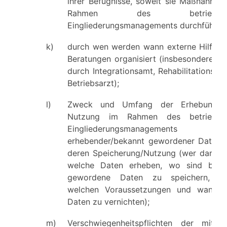
ihrer Befugnisse, soweit sie Maßnahmen
Rahmen des betrieblich
Eingliederungsmanagements durchführen
k)
durch wen werden wann externe Hilfen 
Beratungen organisiert (insbesondere Hi
durch Integrationsamt, Rehabilitationsträ
Betriebsarzt);
l)
Zweck und Umfang der Erhebung 
Nutzung im Rahmen des betrieblic
Eingliederungsmanagements 
erhebender/bekannt gewordener Daten 
deren Speicherung/Nutzung (wer darf w
welche Daten erheben, wo sind beka
gewordene Daten zu speichern, un
welchen Voraussetzungen und wann s
Daten zu vernichten);
m)
Verschwiegenheitspflichten der mit 