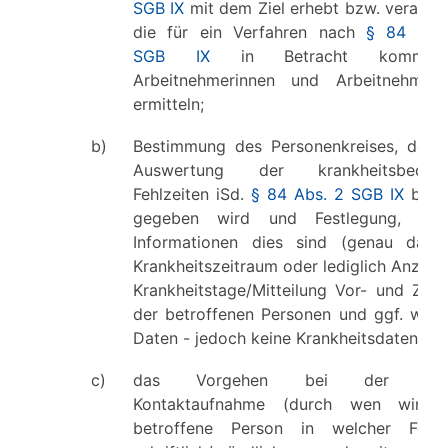
SGB IX
mit dem Ziel erhebt bzw. verarbei
die für ein Verfahren nach
§ 84 Abs
SGB IX
in Betracht kommend
Arbeitnehmerinnen und Arbeitnehmer
ermitteln;
b)
Bestimmung des Personenkreises, dem 
Auswertung der krankheitsbeding
Fehlzeiten iSd.
§ 84 Abs. 2 SGB IX
beka
gegeben wird und Festlegung, wel
Informationen dies sind (genau datier
Krankheitszeitraum oder lediglich Anzahl
Krankheitstage/Mitteilung Vor- und Zun
der betroffenen Personen und ggf. weite
Daten - jedoch keine Krankheitsdaten);
c)
das Vorgehen bei der erst
Kontaktaufnahme (durch wen wird 
betroffene Person in welcher For