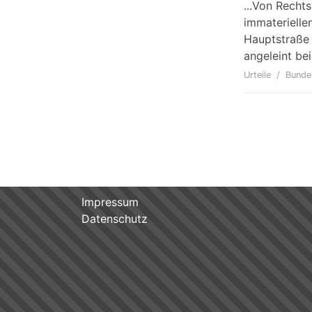
...Von Recht
immaterielle
Hauptstraße 
angeleint be
Urteile
Bunde
Impressum
Datenschutz