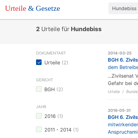
Urteile
& Gesetze
2
Urteile für
Hundebiss
DOKUMENTART
2014-03-25
BGH 6. Zivil
Urteile
(
2
)
dem Betreibe
...Zivilsena
GERICHT
Gefahr bei d
BGH
(
2
)
Urteile
Bunde
JAHR
2016-05-31
2016
(
1
)
BGH 6. Zivil
mitwirkenden
2011 - 2014
(
1
)
Anspruchsmin