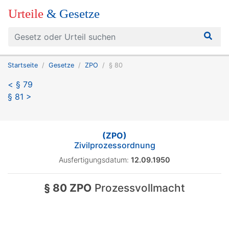
Urteile
& Gesetze
Startseite
Gesetze
ZPO
§ 80
< § 79
§ 81 >
(ZPO)
Zivilprozessordnung
Ausfertigungsdatum:
12.09.1950
§ 80 ZPO
Prozessvollmacht