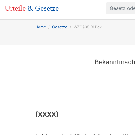
Urteile
& Gesetze
Home
Gesetze
WZG§35IRLBek
Bekanntmach
(XXXX)