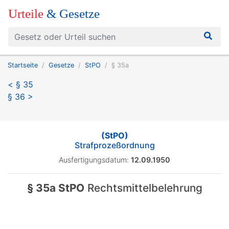
Urteile
& Gesetze
Startseite
Gesetze
StPO
§ 35a
< § 35
§ 36 >
(StPO)
Strafprozeßordnung
Ausfertigungsdatum:
12.09.1950
§ 35a StPO
Rechtsmittelbelehrung