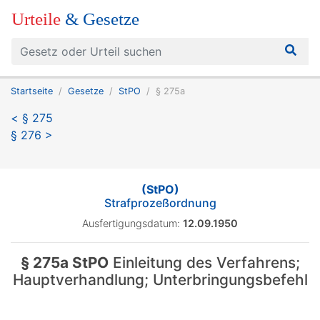
Urteile
& Gesetze
Startseite
Gesetze
StPO
§ 275a
< § 275
§ 276 >
(StPO)
Strafprozeßordnung
Ausfertigungsdatum:
12.09.1950
§ 275a StPO
Einleitung des Verfahrens;
Hauptverhandlung; Unterbringungsbefehl