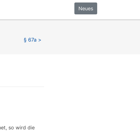
Neues
§ 67a >
et, so wird die