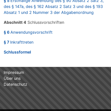
§ 5
Erstmalige Anwendung des § 90 Absatz 2 Satz 3,
des § 147a, des § 162 Absatz 2 Satz 3 und des § 193
Absatz 1 und 2 Nummer 3 der Abgabenordnung
Abschnitt 4
Schlussvorschriften
§ 6
Anwendungsvorschrift
§ 7
Inkrafttreten
Schlussformel
Impressum
Über uns
Datenschutz