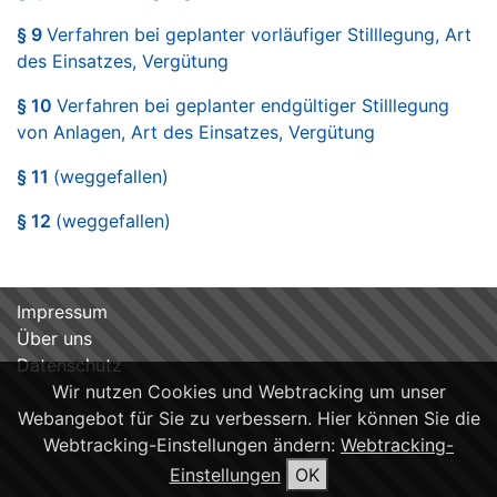
§ 9
Verfahren bei geplanter vorläufiger Stilllegung, Art
des Einsatzes, Vergütung
§ 10
Verfahren bei geplanter endgültiger Stilllegung
von Anlagen, Art des Einsatzes, Vergütung
§ 11
(weggefallen)
§ 12
(weggefallen)
Impressum
Über uns
Datenschutz
Wir nutzen Cookies und Webtracking um unser
Webangebot für Sie zu verbessern. Hier können Sie die
Webtracking-Einstellungen ändern:
Webtracking-
Einstellungen
OK