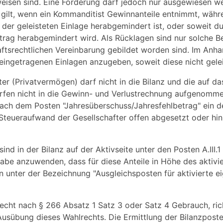
eisen sind. Eine Forderung darf jedoch nur ausgewiesen we
 gilt, wenn ein Kommanditist Gewinnanteile entnimmt, währ
g der geleisteten Einlage herabgemindert ist, oder soweit 
etrag herabgemindert wird. Als Rücklagen sind nur solche B
aftsrechtlichen Vereinbarung gebildet worden sind. Im Anha
eingetragenen Einlagen anzugeben, soweit diese nicht gelei
er (Privatvermögen) darf nicht in die Bilanz und die auf d
fen nicht in die Gewinn- und Verlustrechnung aufgenomme
ach dem Posten "Jahresüberschuss/Jahresfehlbetrag" ein d
Steueraufwand der Gesellschafter offen abgesetzt oder hi
d in der Bilanz auf der Aktivseite unter den Posten A.III.1 
abe anzuwenden, dass für diese Anteile in Höhe des aktivi
 unter der Bezeichnung "Ausgleichsposten für aktivierte ei
echt nach § 266 Absatz 1 Satz 3 oder Satz 4 Gebrauch, rich
Ausübung dieses Wahlrechts. Die Ermittlung der Bilanzpost