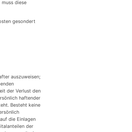
 muss diese
Posten gesondert
after auszuweisen;
tenden
eit der Verlust den
ersönlich haftender
eht. Besteht keine
ersönlich
auf die Einlagen
alanteilen der