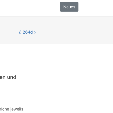
Neues
§ 264d >
en und
olche jeweils