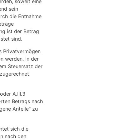
rden, soweit eine
end sein
durch die Entnahme
eträge
ng ist der Betrag
stet sind.
as Privatvermögen
n werden. In der
em Steuersatz der
nzugerechnet
oder A.III.3
erten Betrags nach
gene Anteile" zu
tet sich die
en nach den