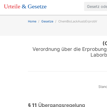
Urteile
& Gesetze
Home
Gesetze
ChemBioLackAusbErprobV
(
Verordnung über die Erprobung 
Laborb
Stand
§ 11
Übergangsregelung