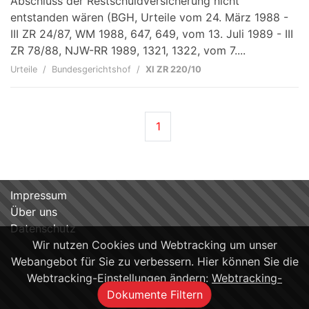
Abschluss der Restschuldversicherung nicht
entstanden wären (BGH, Urteile vom 24. März 1988 -
III ZR 24/87, WM 1988, 647, 649, vom 13. Juli 1989 - III
ZR 78/88, NJW-RR 1989, 1321, 1322, vom 7....
Urteile
Bundesgerichtshof
XI ZR 220/10
1
Impressum
Über uns
Datenschutz
Wir nutzen Cookies und Webtracking um unser
Webangebot für Sie zu verbessern. Hier können Sie die
Webtracking-Einstellungen ändern:
Webtracking-
Dokumente Filtern
Einstellungen
OK