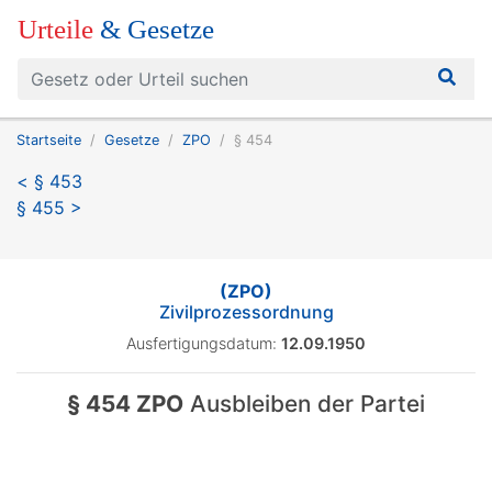
Urteile
& Gesetze
Startseite
Gesetze
ZPO
§ 454
< § 453
§ 455 >
(ZPO)
Zivilprozessordnung
Ausfertigungsdatum:
12.09.1950
§ 454 ZPO
Ausbleiben der Partei