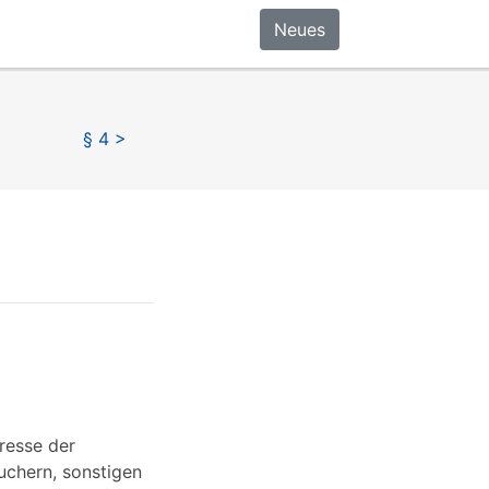
Neues
§ 4 >
eresse der
uchern, sonstigen