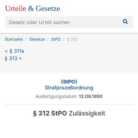
Urteile
& Gesetze
Startseite
Gesetze
StPO
§ 312
< § 311a
§ 313 >
(StPO)
Strafprozeßordnung
Ausfertigungsdatum:
12.09.1950
§ 312 StPO
Zulässigkeit