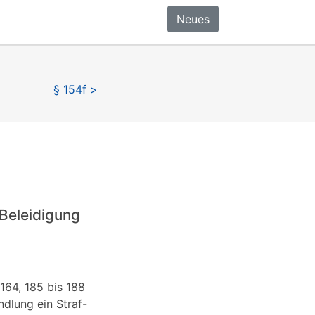
Neues
§ 154f >
Beleidigung
164, 185 bis 188
dlung ein Straf-