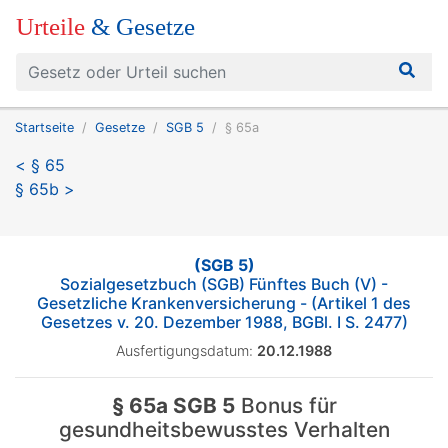
Urteile
& Gesetze
Startseite
Gesetze
SGB 5
§ 65a
< § 65
§ 65b >
(SGB 5)
Sozialgesetzbuch (SGB) Fünftes Buch (V) -
Gesetzliche Krankenversicherung - (Artikel 1 des
Gesetzes v. 20. Dezember 1988, BGBl. I S. 2477)
Ausfertigungsdatum:
20.12.1988
§ 65a SGB 5
Bonus für
gesundheitsbewusstes Verhalten