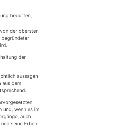
tung bedürfen,
 von der obersten
n begründeter
ird.
rhaltung der
chtlich aussagen
n aus dem
ntsprechend.
arvorgesetzten
en und, wenn es im
Vorgänge, auch
 und seine Erben.