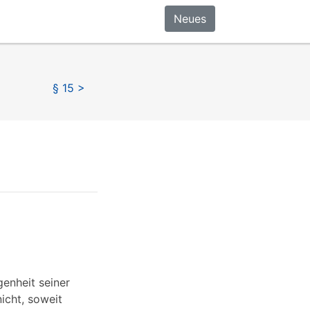
Neues
§ 15 >
enheit seiner
icht, soweit