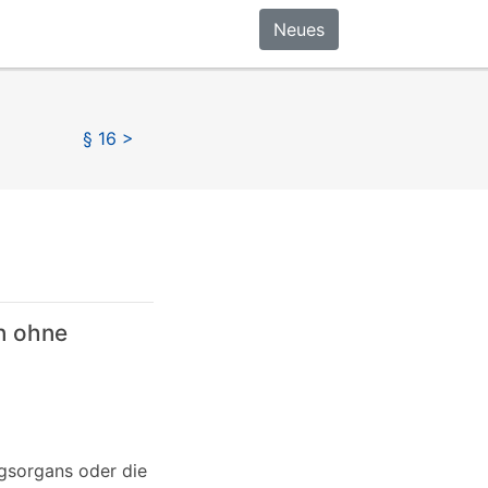
Neues
§ 16 >
en ohne
ngsorgans oder die