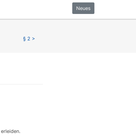
Neues
§ 2 >
erleiden.