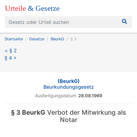
Urteile
& Gesetze
Startseite
Gesetze
BeurkG
§ 3
< § 2
§ 4 >
(BeurkG)
Beurkundungsgesetz
Ausfertigungsdatum:
28.08.1969
§ 3 BeurkG
Verbot der Mitwirkung als
Notar