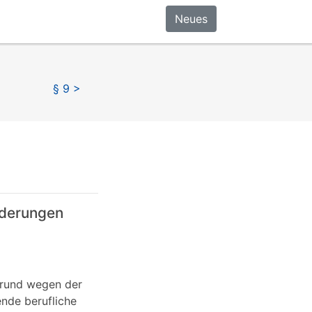
Neues
§ 9 >
rderungen
 Grund wegen der
nde berufliche